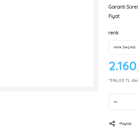
Garanti Süres
Fiyat
renk
2.16
*396,00 TL de
Paylaş