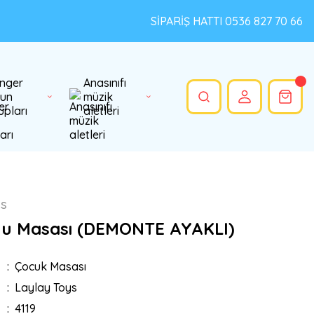
SİPARİŞ HATTI 0536 827 70 66
nger
Anasınıfı
un
müzik
upları
aletleri
ys
u Masası (DEMONTE AYAKLI)
Çocuk Masası
Laylay Toys
4119