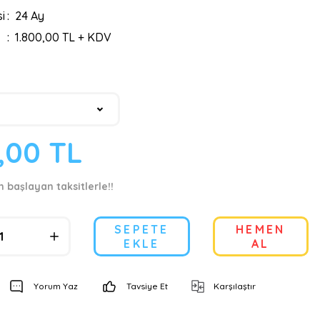
i
24 Ay
1.800,00 TL + KDV
0,00 TL
n başlayan taksitlerle!!
SEPETE
HEMEN
EKLE
AL
Yorum Yaz
Tavsiye Et
Karşılaştır