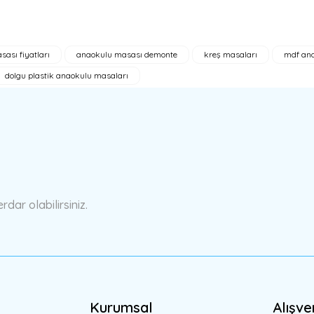
sası fiyatları
anaokulu masası demonte
kreş masaları
mdf an
a yetersiz gördüğünüz noktaları öneri formunu kullanarak tarafımıza ilete
dolgu plastik anaokulu masaları
l mi
ar olabilirsiniz.
Gönder
Kurumsal
Alışve