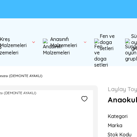
Fen ve
Sü
Kreş
Anasınıfı
doga
oy
Malzemeleri
Malzemeleri
setleri
gr
sası (DEMONTE AYAKLI)
Laylay To
Anaokul
Kategori
Marka
Stok Kodu