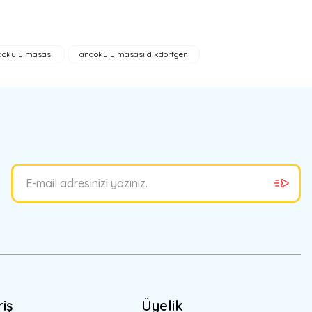
aokulu masası
anaokulu masası dikdörtgen
bilirsiniz.
riş
Üyelik