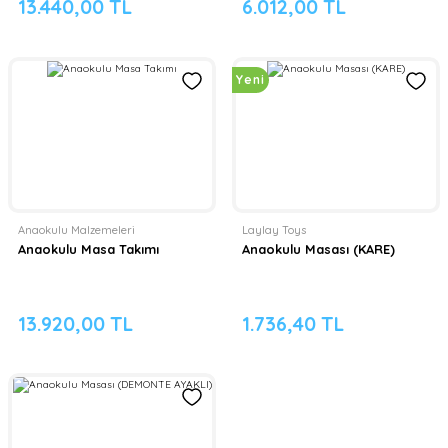
13.440,00 TL
6.012,00 TL
Yeni
Anaokulu Malzemeleri
Laylay Toys
Anaokulu Masa Takımı
Anaokulu Masası (KARE)
13.920,00 TL
1.736,40 TL