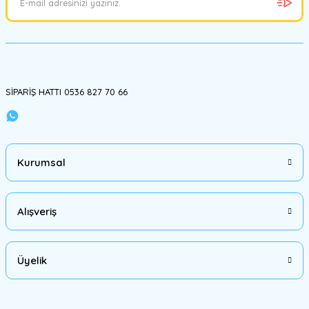
SİPARİŞ HATTI 0536 827 70 66
Kurumsal
Alışveriş
Üyelik