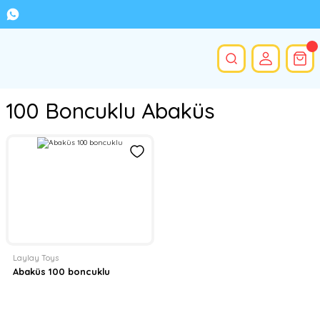
100 Boncuklu Abaküs
Laylay Toys
Abaküs 100 boncuklu