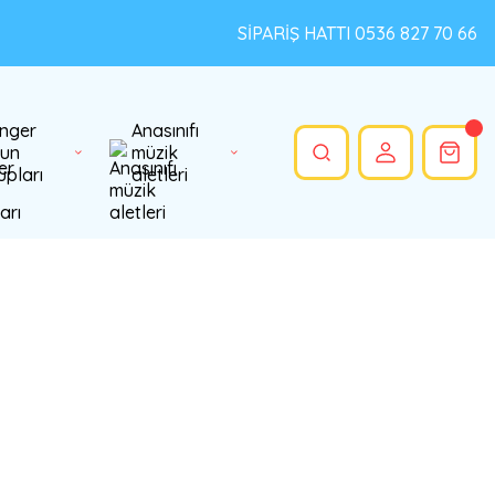
SİPARİŞ HATTI 0536 827 70 66
nger
Anasınıfı
un
müzik
upları
aletleri