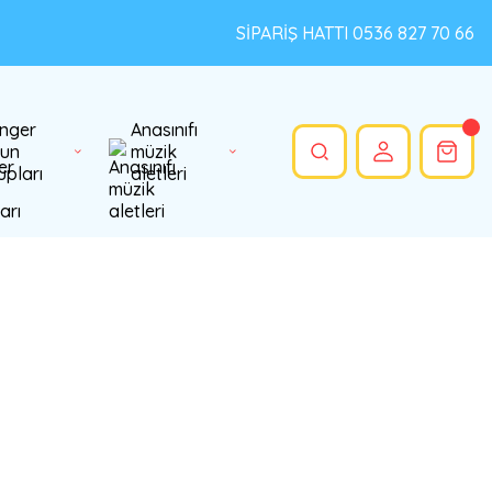
SİPARİŞ HATTI 0536 827 70 66
nger
Anasınıfı
un
müzik
upları
aletleri