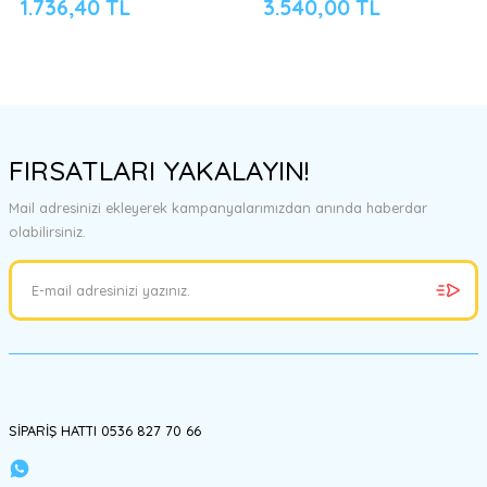
1.736,40 TL
3.540,00 TL
FIRSATLARI YAKALAYIN!
Mail adresinizi ekleyerek kampanyalarımızdan anında haberdar
olabilirsiniz.
SİPARİŞ HATTI 0536 827 70 66