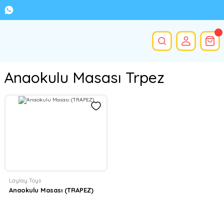
Anaokulu Masası Trpez
Laylay Toys
Anaokulu Masası (TRAPEZ)