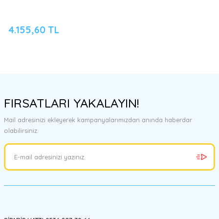
4.155,60 TL
FIRSATLARI YAKALAYIN!
Mail adresinizi ekleyerek kampanyalarımızdan anında haberdar
olabilirsiniz.