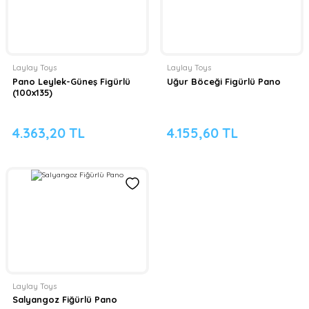
Laylay Toys
Laylay Toys
Pano Leylek-Güneş Figürlü
Uğur Böceği Figürlü Pano
(100x135)
4.363,20 TL
4.155,60 TL
Laylay Toys
Salyangoz Fiğürlü Pano