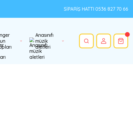
SİPARİŞ HATTI 0536 827 70 66
nger
Anasınıfı
un
müzik
upları
aletleri