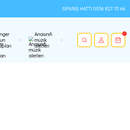
SİPARİŞ HATTI 0536 827 70 66
nger
Anasınıfı
un
müzik
upları
aletleri