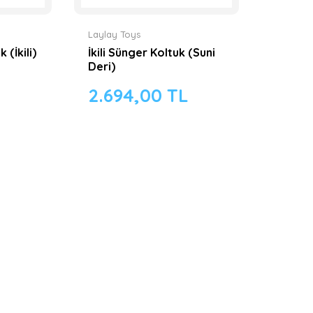
Laylay Toys
(İkili)
İkili Sünger Koltuk (Suni
Deri)
2.694,00 TL