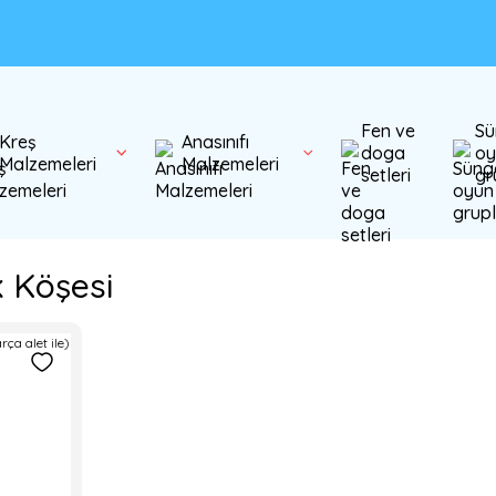
Fen ve
Sü
Kreş
Anasınıfı
doga
oy
Malzemeleri
Malzemeleri
setleri
gr
k Köşesi