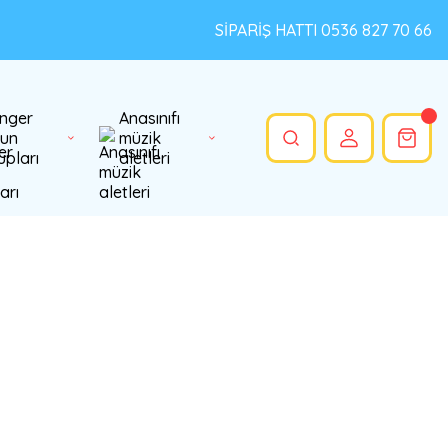
SİPARİŞ HATTI 0536 827 70 66
nger
Anasınıfı
un
müzik
upları
aletleri