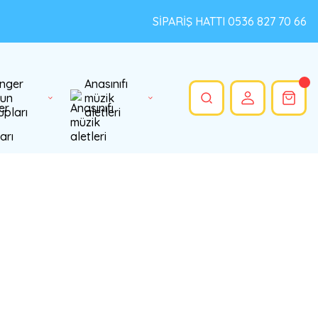
SİPARİŞ HATTI 0536 827 70 66
nger
Anasınıfı
un
müzik
upları
aletleri