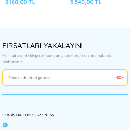
2.160,00 TL
3.540,00 TL
FIRSATLARI YAKALAYIN!
Mail adresinizi ekleyerek kampanyalarımızdan anında haberdar
olabilirsiniz.
SİPARİŞ HATTI 0536 827 70 66