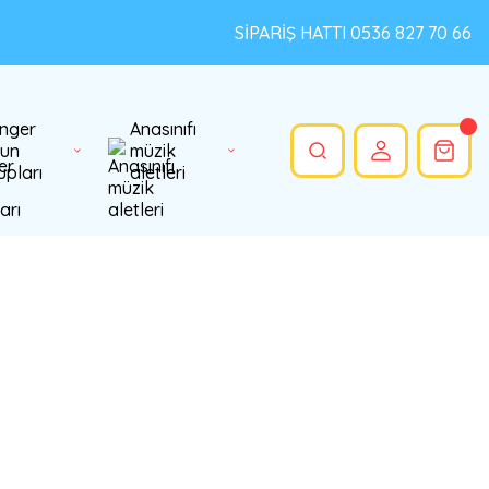
SİPARİŞ HATTI 0536 827 70 66
nger
Anasınıfı
un
müzik
upları
aletleri