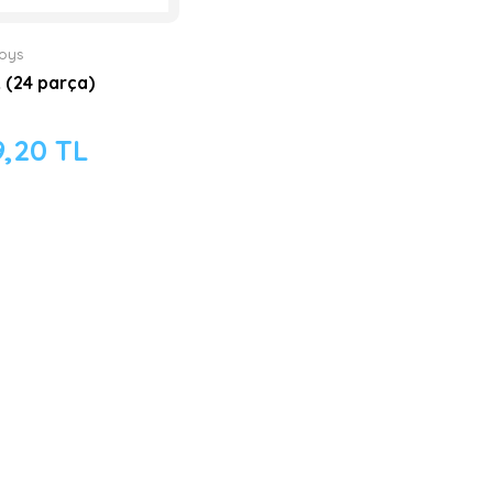
Toys
k (24 parça)
9,20 TL