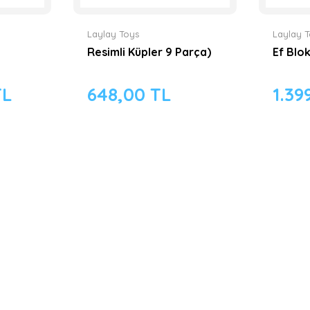
Laylay Toys
Laylay 
Resimli Küpler 9 Parça)
Ef Blo
TL
648,00 TL
1.39