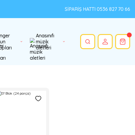
SİPARİŞ HATTI 0536 827 70 66
nger
Anasınıfı
un
müzik
upları
aletleri