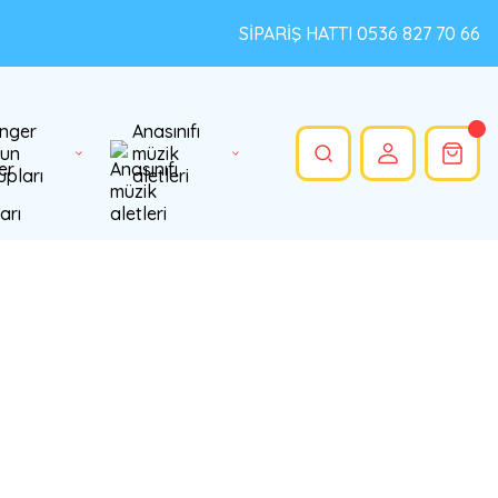
SİPARİŞ HATTI 0536 827 70 66
nger
Anasınıfı
un
müzik
upları
aletleri