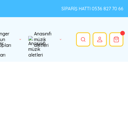
SİPARİŞ HATTI 0536 827 70 66
nger
Anasınıfı
un
müzik
upları
aletleri