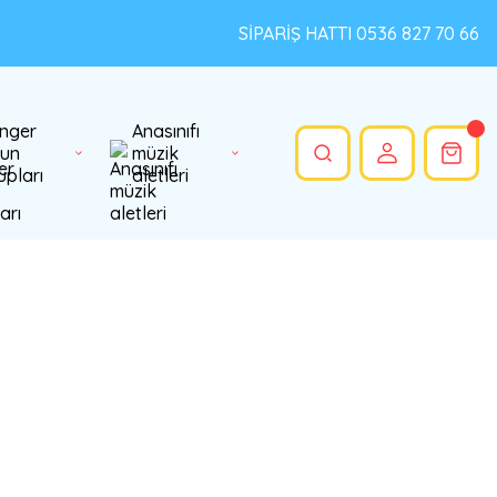
SİPARİŞ HATTI 0536 827 70 66
nger
Anasınıfı
un
müzik
upları
aletleri