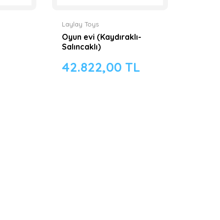
Laylay Toys
Oyun evi (Kaydıraklı-
Salıncaklı)
42.822,00 TL