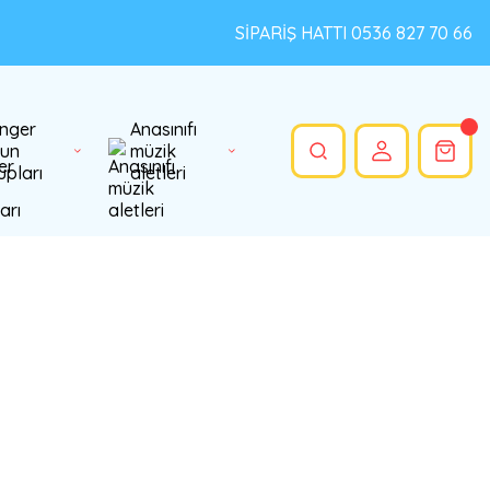
SİPARİŞ HATTI 0536 827 70 66
nger
Anasınıfı
un
müzik
upları
aletleri