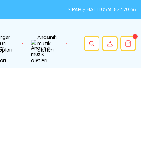
SİPARİŞ HATTI 0536 827 70 66
nger
Anasınıfı
un
müzik
upları
aletleri