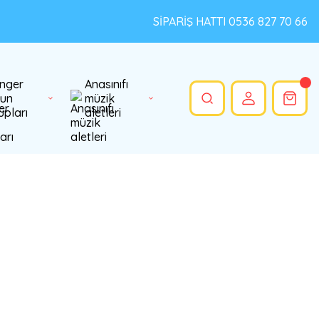
SİPARİŞ HATTI 0536 827 70 66
nger
Anasınıfı
un
müzik
upları
aletleri