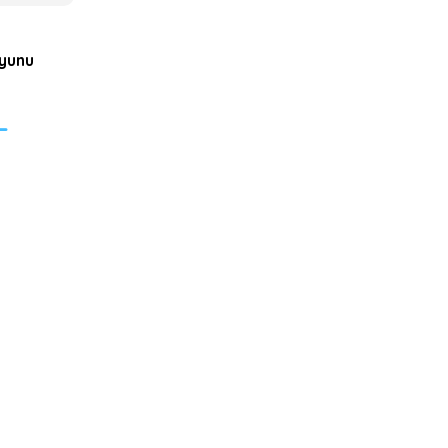
yunu
L