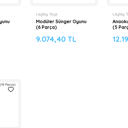
Laylay Toys
Laylay 
yunu
Modüler Sünger Oyunu
Anaoku
(6 Parça)
(5 Par
L
9.074,40 TL
12.1