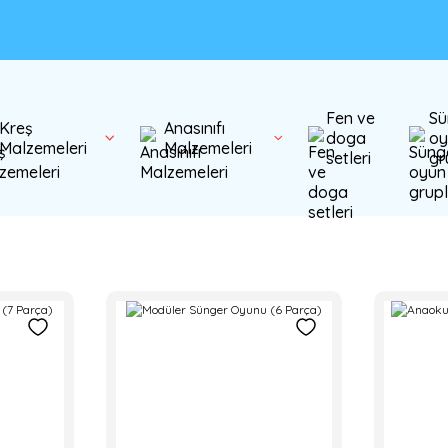
Fen ve
Sü
Kreş
Anasınıfı
doga
oy
Malzemeleri
Malzemeleri
setleri
gr