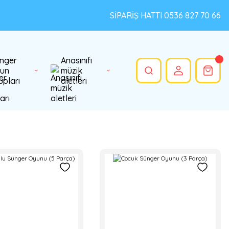
SİPARİŞ HATTI 0536 827 70 66
nger
Anasınıfı
un
müzik
upları
aletleri