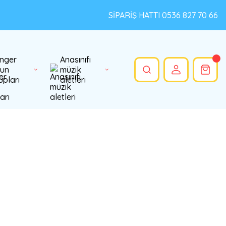
SİPARİŞ HATTI 0536 827 70 66
nger
Anasınıfı
un
müzik
upları
aletleri